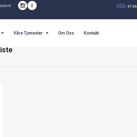
USD
com.tr
47.6
Våre Tjenester
Om Oss
Kontakt
iste