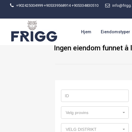
+902425004999 +905339568914
+905334830510
info@frigg.
Hjem
Eiendomstyper
Ingen eiendom funnet å l
Velg provins
VELG DISTRIKT