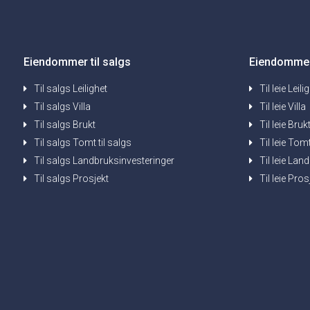
Eiendommer til salgs
Eiendommer 
Til salgs Leilighet
Til leie Leili
Til salgs Villa
Til leie Villa
Til salgs Brukt
Til leie Bruk
Til salgs Tomt til salgs
Til leie Tomt
Til salgs Landbruksinvesteringer
Til leie La
Til salgs Prosjekt
Til leie Pros