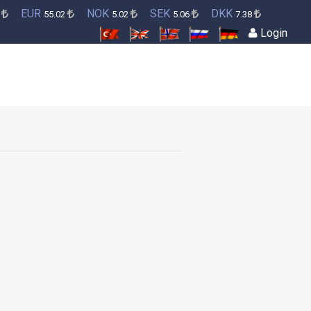
EUR
NOK
SEK
DKK
6
55.02
5.02
5.06
7.38
Login