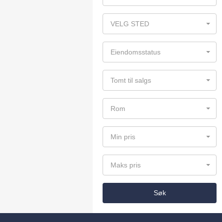
VELG STED
Eiendomsstatus
Tomt til salgs
Rom
Min pris
Maks pris
Søk