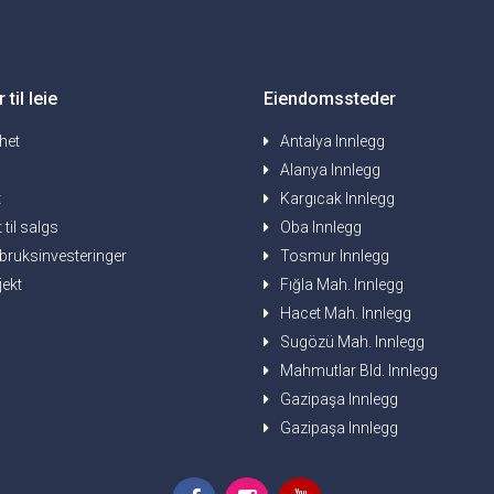
til leie
Eiendomssteder
ghet
Antalya Innlegg
Alanya Innlegg
t
Kargıcak Innlegg
 til salgs
Oba Innlegg
ndbruksinvesteringer
Tosmur Innlegg
jekt
Fığla Mah. Innlegg
Hacet Mah. Innlegg
Sugözü Mah. Innlegg
Mahmutlar Bld. Innlegg
Gazipaşa Innlegg
Gazipaşa Innlegg