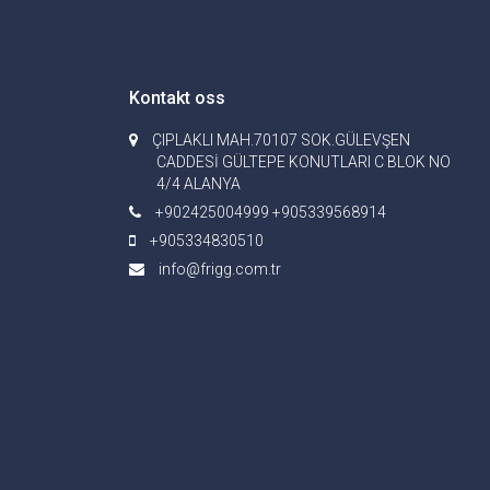
Kontakt oss
ÇIPLAKLI MAH.70107 SOK.GÜLEVŞEN
CADDESİ GÜLTEPE KONUTLARI C BLOK NO
4/4 ALANYA
+902425004999 +905339568914
+905334830510
info@frigg.com.tr