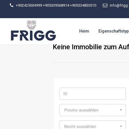
+902425004999 +905339568914
+905334830510
info@frigg.
Heim
Eigenschaftsty
Keine Immobilie zum Auf
Provinz auswählen
Bezirk auswählen