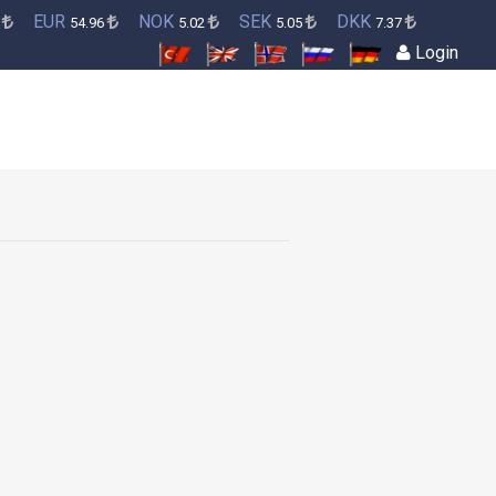
EUR
NOK
SEK
DKK
8
54.96
5.02
5.05
7.37
Login