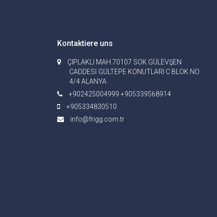
Kontaktiere uns
ÇIPLAKLI MAH.70107 SOK.GÜLEVŞEN
CADDESİ GÜLTEPE KONUTLARI C BLOK NO
4/4 ALANYA
+902425004999 +905339568914
+905334830510
info@frigg.com.tr