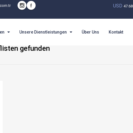
USD
com.tr
47.6
pen
Unsere Dienstleistungen
Über Uns
Kontakt
listen gefunden