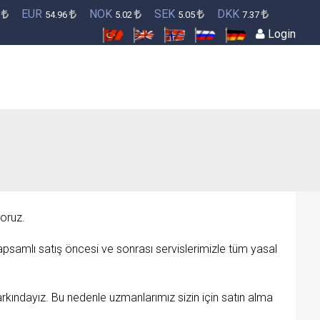
EUR
NOK
SEK
DKK
8
54.96
5.02
5.05
7.37
Login
oruz.
Kapsamlı satış öncesi ve sonrası servislerimizle tüm yasal
kındayız. Bu nedenle uzmanlarımız sizin için satın alma