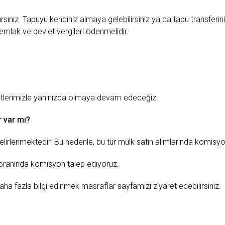
sınız. Tapuyu kendiniz almaya gelebilirsiniz ya da tapu transferi
mlak ve devlet vergileri ödenmelidir.
etlerimizle yanınızda olmaya devam edeceğiz.
 var mı?
an belirlenmektedir. Bu nedenle, bu tür mülk satın alımlarında komis
 oranında komisyon talep ediyoruz.
aha fazla bilgi edinmek masraflar sayfamızı ziyaret edebilirsiniz.