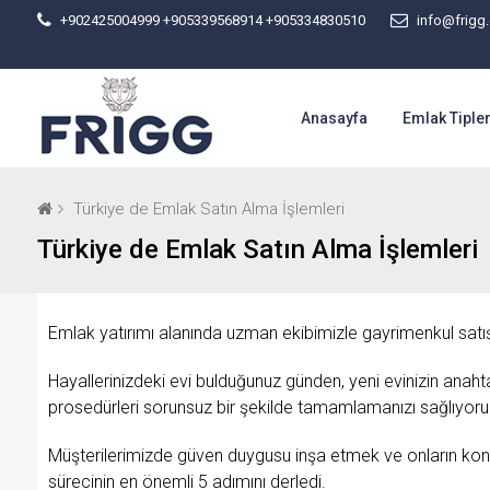
+902425004999 +905339568914
+905334830510
info@frigg.
Anasayfa
Emlak Tipler
Türkiye de Emlak Satın Alma İşlemleri
Türkiye de Emlak Satın Alma İşlemleri
Emlak yatırımı alanında uzman ekibimizle gayrimenkul satı
Hayallerinizdeki evi bulduğunuz günden, yeni evinizin anahta
prosedürleri sorunsuz bir şekilde tamamlamanızı sağlıyoru
Müşterilerimizde güven duygusu inşa etmek ve onların konfo
sürecinin en önemli 5 adımını derledi.