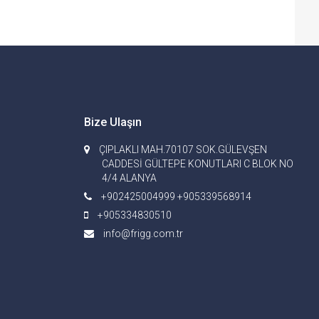
Bize Ulaşın
ÇIPLAKLI MAH.70107 SOK.GÜLEVŞEN
CADDESİ GÜLTEPE KONUTLARI C BLOK NO
4/4 ALANYA
+902425004999 +905339568914
+905334830510
info@frigg.com.tr