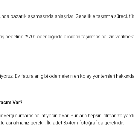
konusunda pazarlık aşamasında anlaşırlar. Genellikle taşınma süreci
satış bedelinin %70'i ödendiğinde alıcıların taşınmasına izin verilmekt
 ediyoruz. Ev faturaları gibi ödemelerin en kolay yöntemleri hakkın
yacım Var?
 bir vergi numarasına ihtiyacınız var. Bunların hepsini almanıza ya
turası almanız gerekir. İki adet 3x4cm fotoğraf da gereklidir.